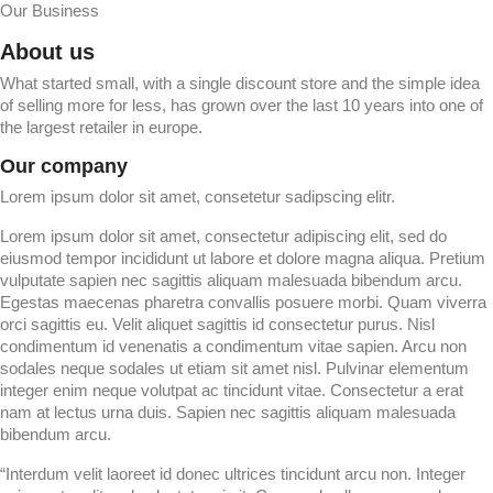
Our Business
About us
What started small, with a single discount store and the simple idea
of selling more for less, has grown over the last 10 years into one of
the largest retailer in europe.
Our company
Lorem ipsum dolor sit amet, consetetur sadipscing elitr.
Lorem ipsum dolor sit amet, consectetur adipiscing elit, sed do
eiusmod tempor incididunt ut labore et dolore magna aliqua. Pretium
vulputate sapien nec sagittis aliquam malesuada bibendum arcu.
Egestas maecenas pharetra convallis posuere morbi. Quam viverra
orci sagittis eu. Velit aliquet sagittis id consectetur purus. Nisl
condimentum id venenatis a condimentum vitae sapien. Arcu non
sodales neque sodales ut etiam sit amet nisl. Pulvinar elementum
integer enim neque volutpat ac tincidunt vitae. Consectetur a erat
nam at lectus urna duis. Sapien nec sagittis aliquam malesuada
bibendum arcu.
“Interdum velit laoreet id donec ultrices tincidunt arcu non. Integer