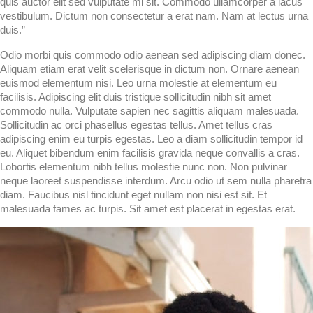
quis auctor elit sed vulputate mi sit. Commodo ullamcorper a lacus
vestibulum. Dictum non consectetur a erat nam. Nam at lectus urna
duis.”
Odio morbi quis commodo odio aenean sed adipiscing diam donec.
Aliquam etiam erat velit scelerisque in dictum non. Ornare aenean
euismod elementum nisi. Leo urna molestie at elementum eu
facilisis. Adipiscing elit duis tristique sollicitudin nibh sit amet
commodo nulla. Vulputate sapien nec sagittis aliquam malesuada.
Sollicitudin ac orci phasellus egestas tellus. Amet tellus cras
adipiscing enim eu turpis egestas. Leo a diam sollicitudin tempor id
eu. Aliquet bibendum enim facilisis gravida neque convallis a cras.
Lobortis elementum nibh tellus molestie nunc non. Non pulvinar
neque laoreet suspendisse interdum. Arcu odio ut sem nulla pharetra
diam. Faucibus nisl tincidunt eget nullam non nisi est sit. Et
malesuada fames ac turpis. Sit amet est placerat in egestas erat.